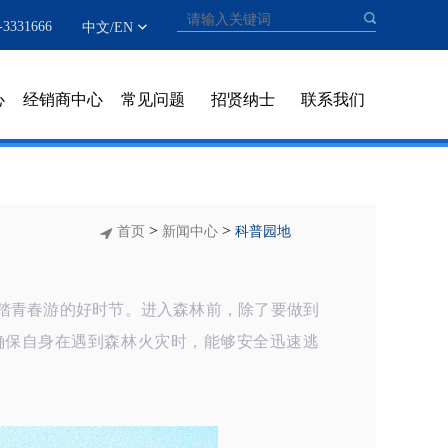
331666
中文
/
EN
心
经销商中心
常见问题
招贤纳士
联系我们
>
>
首页
新闻中心
科普园地
值踏青春游的好时节。进入森林前，除了要做到
确保自身在遇到森林火灾时，能够安全迅速逃