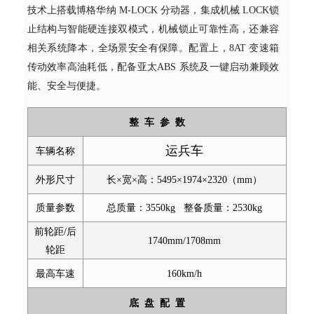
技术上搭载博格华纳 M-LOCK 分动器，集成机械 LOCK锁
止结构与智能硬连接双模式，机械锁止可靠性高，还兼容
相关系统降本，全场景安全有保障。配置上，8AT 变速箱
传动效率高油耗低，配备亚太ABS 系统及一键启动兼顾效
能、安全与便捷。
整
车
参
数
运兵车
车辆名称
外形尺寸
长×宽×高：5495×1974×2320（mm）
质量参数
总质量：3550kg
整备质量：2530kg
前轮距/后
1740mm/1708mm
轮距
最高车速
160
km/h
底
盘
配
置