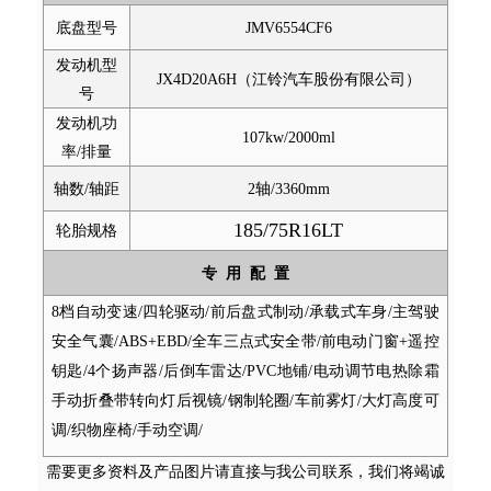
底盘型号
JMV6554CF6
发动机型
JX4D20A6H（江铃汽车股份有限公司）
号
发动机功
107kw/
2000
ml
率/排量
轴数/轴距
2轴/3360
mm
185/75R16LT
轮胎规格
专
用
配
置
8档自动变速/四轮驱动/前后盘式制动/承载式车身/主驾驶
安全气囊/ABS+EBD/全车三点式安全带/前电动门窗+遥控
钥匙/4个扬声器/后倒车雷达/PVC地铺/电动调节电热除霜
手动折叠带转向灯后视镜/钢制轮圈/车前雾灯/大灯高度可
调/织物座椅/手动空调/
需要更多资料及产品图片请直接与我公司联系，我们将竭诚