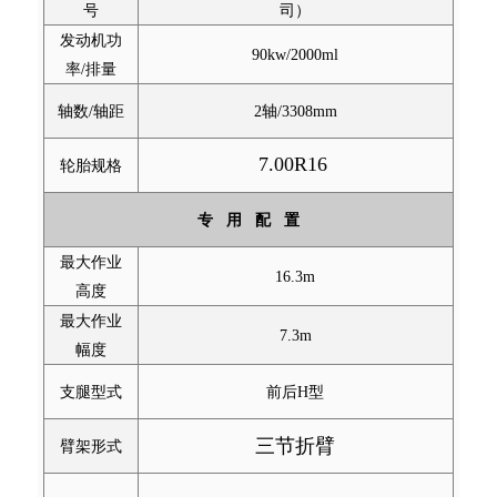
号
司）
发动机功
90kw/2000ml
率/排量
轴数/轴距
2轴/3308mm
7.00R16
轮胎规格
专 用 配 置
最大作业
16.3m
高度
最大作业
7.3m
幅度
支腿型式
前后H型
三节折臂
臂架形式