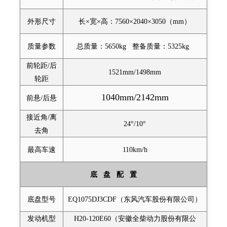
外形尺寸
长×宽×高：7560×2040×3050（mm）
质量参数
总质量：5650kg 整备质量：5325kg
前轮距/后
1521mm/1498mm
轮距
1040mm/2142mm
前悬/后悬
接近角/离
24
°
/10
°
去角
最高车速
110km/h
底 盘 配 置
底盘型号
EQ1075DJ3CDF（东风汽车股份有限公司）
发动机型
H20-120E60（安徽全柴动力股份有限公