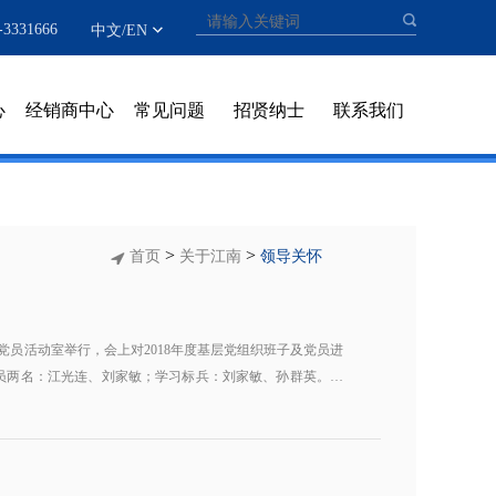
331666
中文
/
EN
心
经销商中心
常见问题
招贤纳士
联系我们
>
>
首页
关于江南
领导关怀
二楼党员活动室举行，会上对2018年度基层党组织班子及党员进
员两名：江光连、刘家敏；学习标兵：刘家敏、孙群英。公
活动。 多年来，公司党支部通过定期
各项工作任务顺利完成，促进企业发展；利用公司大会对职
有企业大家、才有个人小家。
阅读更多