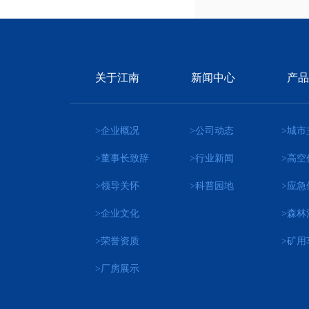
关于江南
新闻中心
产品
>企业概况
>公司动态
>城市
>董事长致辞
>行业新闻
>高空
>领导关怀
>科普园地
>应急
>企业文化
>森林
>荣誉资质
>矿用
>厂房展示